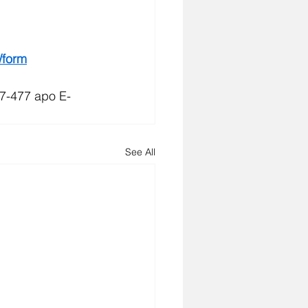
/form
17-477 apo E-
See All