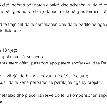
 5 ditë, ndërsa për datën e saktë dhe adresën ku do të r
t e përzgjedhur do të njoftohen me kohë (pas formimit të
 të trajnimit do të certifikohen dhe do të përfitojnë nga
individuale.
 18 vjeç;
 Republikës së Kosovës;
t (letërnjoftim, pasaport apo patent shofer) valid të Re
 zhvillojë ide biznesi bazuar në aftësitë e tyre;
uar do të kenë përparësi të përfitojnë nga ky projekt.
rohet falas dhe pjesëmarrësve do të ju kompensohen shp
tit.