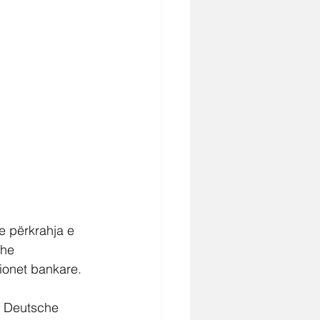
he përkrahja e 
dhe 
cionet bankare.
a Deutsche 