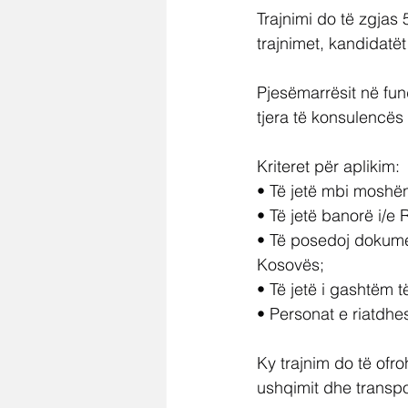
Trajnimi do të zgjas
trajnimet, kandidatë
Pjesëmarrësit në fund
tjera të konsulencës 
Kriteret për aplikim:
• Të jetë mbi moshën
• Të jetë banorë i/e
• Të posedoj dokumen
Kosovës; 
• Të jetë i gashtëm të
• Personat e riatdhes
Ky trajnim do të of
ushqimit dhe transpor