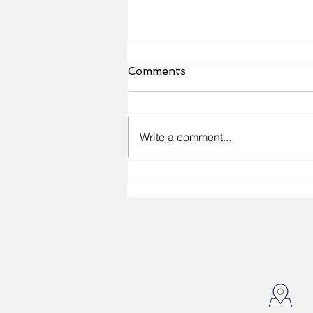
Comments
Write a comment...
“Trajnime për të rinjtë nga
komuniteti serb dhe rom
për qasje në tregun e
punës – Rajoni i Gjilanit”