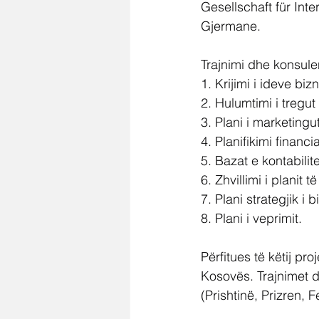
Gesellschaft für In
Gjermane.
Trajnimi dhe konsulen
1. Krijimi i ideve b
2. Hulumtimi i tregut
3. Plani i marketingut
4. Planifikimi financ
5. Bazat e kontabilite
6. Zhvillimi i planit 
7. Plani strategjik i 
8. Plani i veprimit.
Përfitues të këtij pr
Kosovës. Trajnimet d
(Prishtinë, Prizren, 