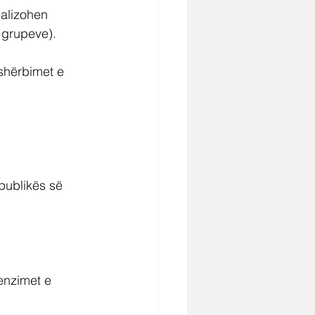
ealizohen 
 grupeve).
 shërbimet e 
publikës së 
enzimet e 