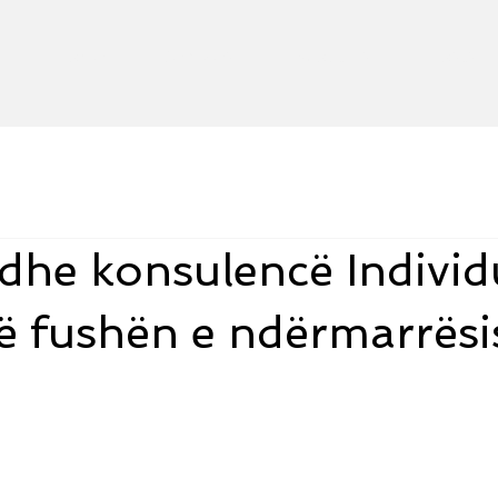
Home
Services
About Us
Posts
dhe konsulencë Individ
në fushën e ndërmarrësi