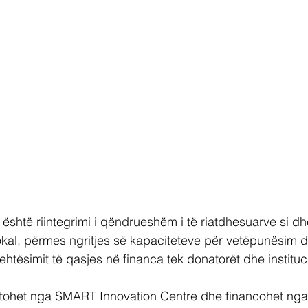
kti është riintegrimi i qëndrueshëm i të riatdhesuarve si d
 lokal, përmes ngritjes së kapaciteteve për vetëpunësim 
lehtësimit të qasjes në financa tek donatorët dhe institu
tohet nga SMART Innovation Centre dhe financohet ng