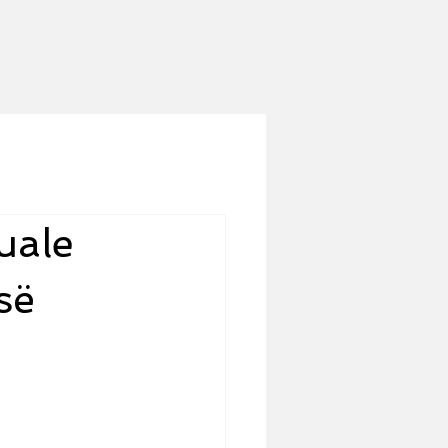
Partners
Contact
uale
së