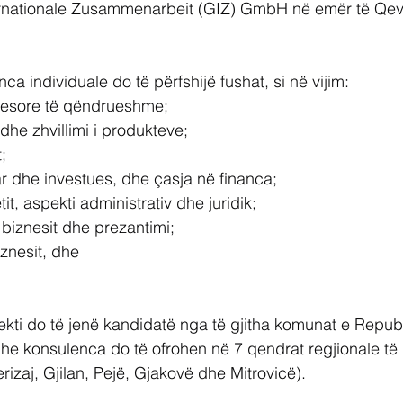
ternationale Zusammenarbeit (GIZ) GmbH në emër të Qev
ca individuale do të përfshijë fushat, si në vijim:
iznesore të qëndrueshme;
 dhe zhvillimi i produkteve;
;
iar dhe investues, dhe çasja në financa;
tit, aspekti administrativ dhe juridik;
të biznesit dhe prezantimi;
biznesit, dhe
ojekti do të jenë kandidatë nga të gjitha komunat e Repub
he konsulenca do të ofrohen në 7 qendrat regjionale të
Ferizaj, Gjilan, Pejë, Gjakovë dhe Mitrovicë).