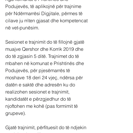
Podujevës, të aplikojnë për trajnime 
për Ndërmarrësi Digjitale, përmes të 
cilave ju rriten gjasat dhe kompetencat 
në vet-punësim.
Sesionet e trajnimit do të fillojnë gjatë 
muajve Qershor dhe Korrik 2019 dhe 
do të zgjasin 5 ditë. Trajnimet do të 
mbahen në komunat e Prishtinës dhe 
Podujevës, për pjesëmarrës të 
moshave 18 deri 24 vjeç, ndërsa për 
datën e saktë dhe adresën ku do 
realizohen sesionet e trajnimit, 
kandidatët e përzgjedhur do të 
njoftohen me kohë (pas formimit të 
grupeve).
Gjatë trajnimit, përfituesit do të ndjekin 