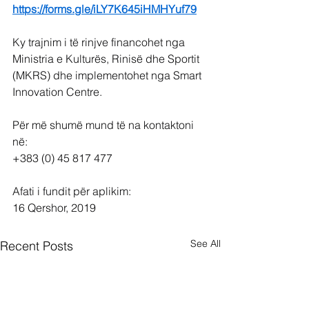
https://forms.gle/iLY7K645iHMHYuf79
Ky trajnim i të rinjve financohet nga 
Ministria e Kulturës, Rinisë dhe Sportit 
(MKRS) dhe implementohet nga Smart 
Innovation Centre.
Për më shumë mund të na kontaktoni 
në:
+383 (0) 45 817 477
Afati i fundit për aplikim:
16 Qershor, 2019
See All
Recent Posts